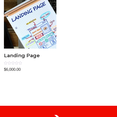
Landing Page
Rated
$
6,000.00
0
out
of
5