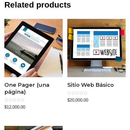
Related products
One Pager (una
Sitio Web Básico
página)
Rated
$
20,000.00
0
Rated
out
$
12,000.00
0
of
out
5
of
5