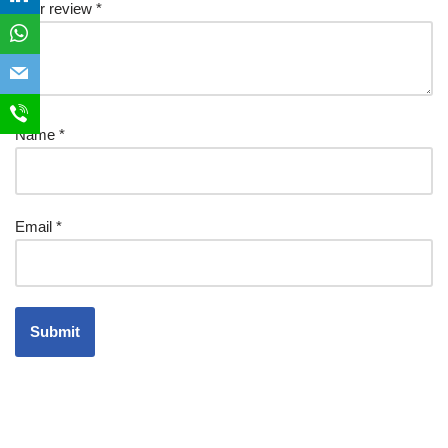
Your review
*
Name
*
Email
*