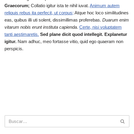
Graecorum;
Collatio igitur ista te nihil iuvat.
Animum autem
reliquis rebus ita perfecit, ut corpus;
Atque hoc loco similitudines
eas, quibus illi uti solent, dissimillimas proferebas.
Duarum enim
vitarum nobis erunt instituta capienda.
Certe, nisi voluptatem
tanti aestimaretis.
Sed plane dicit quod intellegit.
Explanetur
igitur.
Nam adhuc, meo fortasse vitio, quid ego quaeram non
perspicis.