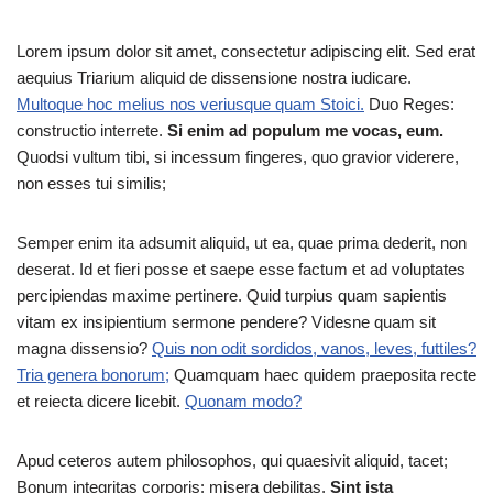
Lorem ipsum dolor sit amet, consectetur adipiscing elit. Sed erat
aequius Triarium aliquid de dissensione nostra iudicare.
Multoque hoc melius nos veriusque quam Stoici.
Duo Reges:
constructio interrete.
Si enim ad populum me vocas, eum.
Quodsi vultum tibi, si incessum fingeres, quo gravior viderere,
non esses tui similis;
Semper enim ita adsumit aliquid, ut ea, quae prima dederit, non
deserat. Id et fieri posse et saepe esse factum et ad voluptates
percipiendas maxime pertinere. Quid turpius quam sapientis
vitam ex insipientium sermone pendere? Videsne quam sit
magna dissensio?
Quis non odit sordidos, vanos, leves, futtiles?
Tria genera bonorum;
Quamquam haec quidem praeposita recte
et reiecta dicere licebit.
Quonam modo?
Apud ceteros autem philosophos, qui quaesivit aliquid, tacet;
Bonum integritas corporis: misera debilitas.
Sint ista