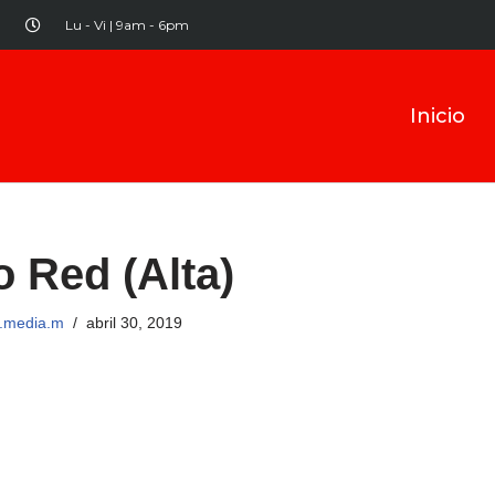
Lu - Vi | 9am - 6pm
Inicio
o Red (Alta)
te.media.m
abril 30, 2019