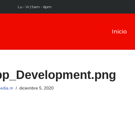
Lu - Vi | 9am - 6pm
Inicio
pp_Development.png
.media.m
diciembre 5, 2020